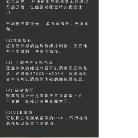
氣氛背光 : 舒服的柔光效果讓工作環境
質感升級，也能當成睡覺時的夜燈使
用。
全場視野前後光 : 多方向補燈，光源柔
和。
(2)無線旋鈕
超有設計感的無線旋紐控制器，放置地
方不受限制，使桌面簡潔。
(3) 可調整亮度與色溫
透過無線旋紐控制器可以調整亮度與色
溫，色溫範2700K~6500K，閱讀攝影
書本時可以調整到準確的顏色與亮度。
(4) 節省空間
螢幕智能掛燈是直接放置在螢幕上方，
不會像一般檯燈占用桌面空間。
(5)USB電源
可以插在電腦或螢幕的USB，不用在電
源孔所以筆電也能使用。