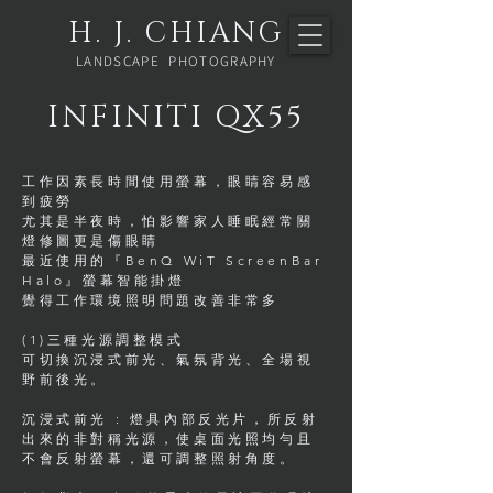
H. J. CHIANG
LANDSCAPE PHOTOGRAPHY
INFINITI QX55
工作因素長時間使用螢幕，眼睛容易感
到疲勞
尤其是半夜時，怕影響家人睡眠經常關
燈修圖更是傷眼睛
最近使用的『BenQ WiT ScreenBar
Halo』螢幕智能掛燈
覺得工作環境照明問題改善非常多
(1)三種光源調整模式
可切換沉浸式前光、氣氛背光、全場視
野前後光。
沉浸式前光 : 燈具內部反光片，所反射
出來的非對稱光源，使桌面光照均勻且
不會反射螢幕，還可調整照射角度。